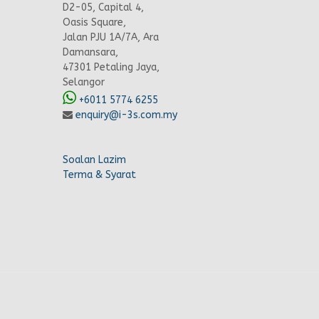
D2-05, Capital 4,
Oasis Square,
Jalan PJU 1A/7A, Ara
Damansara,
47301 Petaling Jaya,
Selangor
+6011 5774 6255
enquiry@i-3s.com.my
Soalan Lazim
Terma & Syarat